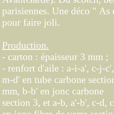
parisiennes. Une déco " As d
pour faire joli.
Production.
- carton : épaisseur 3 mm ;
- renfort d'aile : a-i-a', c-j-c'
m-d' en tube carbone sectio
mm, b-b' en jonc carbone
section 3, et a-b, a'-b', c-d, c
en jonc fibre de verre secti