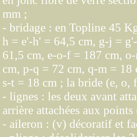
mm ;
- bridage : en Topline 45 Kg
h = e'-h' = 64,5 cm, g-j = g'-
61,5 cm, e-o-f = 187 cm, o-
cm, p-q = 72 cm, q-m = 18 c
s-t = 18 cm ; la bride (e, o, 
- lignes : les deux avant att
arrière attachées aux points (
- aileron : (v) décoratif et fa