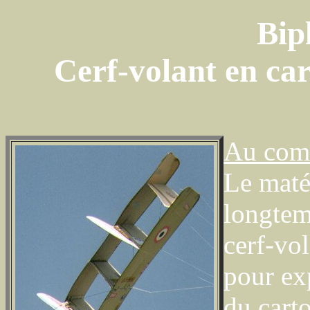
Bip
Cerf-volant en car
Au com
Le maté
longtem
cerf-vol
pour ex
du carto