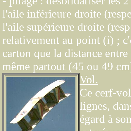
- pliage : désolidariser les 2
l'aile inférieure droite (re
l'aile supérieure droite (res
relativement au point (i) ; 
carton que la distance entre 
même partout (45 ou 49 cm
Vol.
Ce cerf-vol
lignes, dan
égard à son