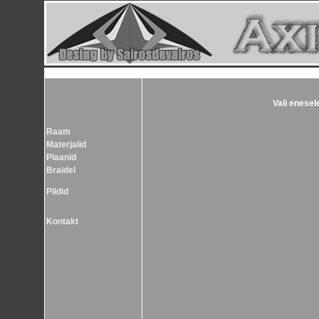
Vali enesel
Raam
Materjalid
Plaanid
Braidel
Pildid
Kontakt